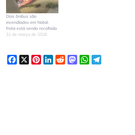
Dois ônibus são
incendiados em Natal;
frota está sendo recolhida
31 de março de 2026
Facebook
X
Pinterest
LinkedIn
Reddit
Mastodon
WhatsAp
Telegr