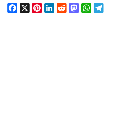
Facebook
X
Pinterest
LinkedIn
Reddit
Mastodon
WhatsAp
Telegr