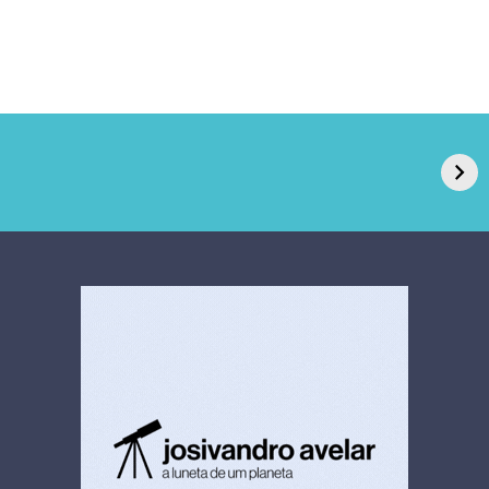
GPA, dono do Pão
RN confirma 2º
de Açúcar e Extra,
caso de superfungo
pede recuperação
Candida auris e
extrajudicial de R$
investiga falha em
4,5 bi
limpeza hospitalar