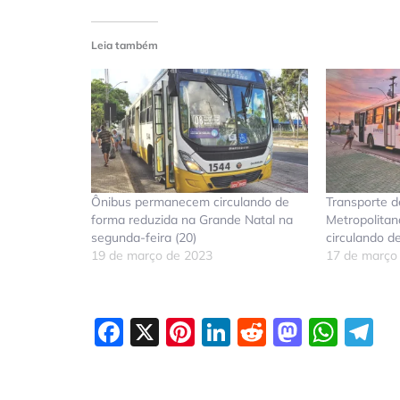
Leia também
Ônibus permanecem circulando de
Transporte d
forma reduzida na Grande Natal na
Metropolita
segunda-feira (20)
circulando d
19 de março de 2023
17 de março
Facebook
X
Pinterest
LinkedIn
Reddit
Masto
Wha
T