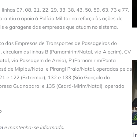
inhas 07, 08, 21, 22, 29, 33, 38, 43, 50, 59, 63, 73 e 77,
antiu o apoio à Polícia Militar no reforço às ações de
nais e garagens das empresas que atuam no sistema.
ato das Empresas de Transportes de Passageiros do
circulam as linhas B (Parnamirim/Natal, via Alecrim), CV
atal, via Passagem de Areia), P (Parnamirim/Ponta
osé de Mipibu/Natal e Pirangi Praia/Natal, operadas pelas
21 e 122 (Extremoz), 132 e 133 (São Gonçalo do
mpresa Guanabara; e 135 (Ceará-Mirim/Natal), operada
o
am
e mantenha-se informado
.
I