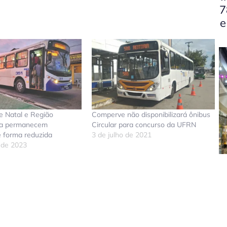
7
e
e Natal e Região
Comperve não disponibilizará ônibus
na permanecem
Circular para concurso da UFRN
e forma reduzida
3 de julho de 2021
 de 2023
don
tsApp
elegram