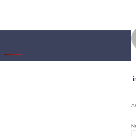
i
A
N