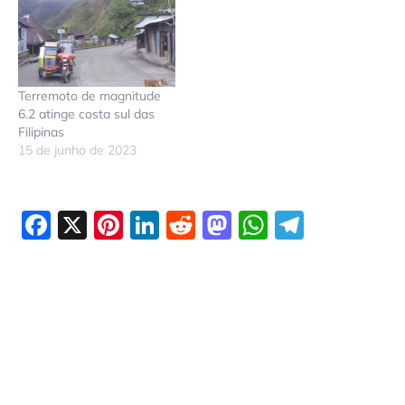
Terremoto de magnitude
6.2 atinge costa sul das
Filipinas
15 de junho de 2023
Facebook
X
Pinterest
LinkedIn
Reddit
Mastodon
WhatsAp
Telegr