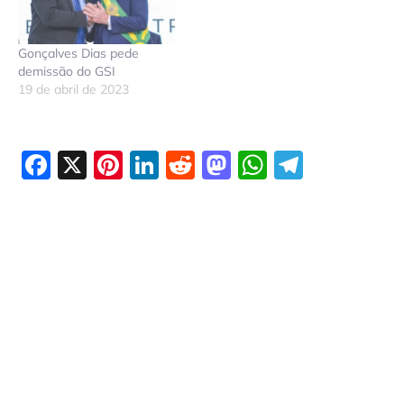
Gonçalves Dias pede
demissão do GSI
19 de abril de 2023
Facebook
X
Pinterest
LinkedIn
Reddit
Mastodon
WhatsAp
Telegr