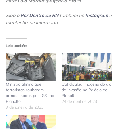
Foto: Lula Marques/Agência Brasil
Siga o
Por Dentro do RN
também no
Instagram
e
mantenha-se informado
.
Leia também
Ministro afirma que
GSI divulga imagens do dia
terroristas roubaram
da invasão no Palácio do
armas usadas pelo GSI no
Planalto
Planalto
24 de abril de 2023
9 de janeiro de 2023