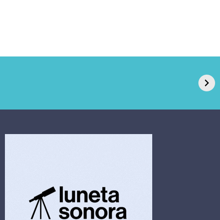
GPA, dono do Pão
RN confirma 2º
de Açúcar e Extra,
caso de superfungo
pede recuperação
Candida auris e
extrajudicial de R$
investiga falha em
4,5 bi
limpeza hospitalar