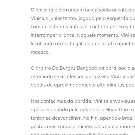
O lance que deu origem ao episódio acontece
Vinicius Junior tentou jogada pela esquerda
campo instantes antes foi chutada por Eray Cö
interromper o lance. Naquele momento, Vini se
localizada atrás do gol do time local e apon
macaco.
O árbitro De Burgos Bengoetxea paralisou a pa
retomado se as ofensas parassem. Vini sinali
depois de aproximadamente oito minutos paus
Nos acréscimos da partida, Vini se envolveu 
após ser contido pelo adversário Hugo Duro c
tentar se desvencilhar. No fim, apenas o brasil
gestos mostrando o número dois com a mão, em
não cair para a segunda divisão espanhola.