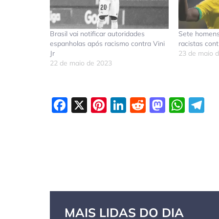
Brasil vai notificar autoridades
Sete homens
espanholas após racismo contra Vini
racistas contr
Jr
23 de maio 
22 de maio de 2023
Facebook
X
Pinterest
LinkedIn
Reddit
Masto
Wha
T
MAIS LIDAS DO DIA