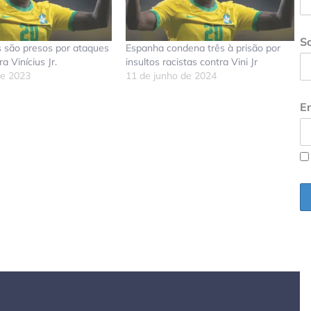
S
 são presos por ataques
Espanha condena três à prisão por
a Vinícius Jr.
insultos racistas contra Vini Jr
de 2023
11 de junho de 2024
En
don
tsApp
elegram