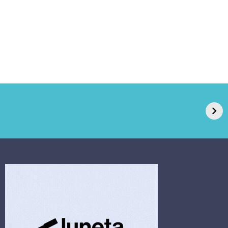
GPA, dono do Pão
RN confirma 2º
de Açúcar e Extra,
caso de superfungo
pede recuperação
Candida auris e
extrajudicial de R$
investiga falha em
4,5 bi
limpeza hospitalar