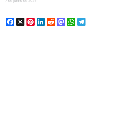
7 de junho de 2025
Facebook
X
Pinterest
LinkedIn
Reddit
Mastodon
WhatsAp
Telegr