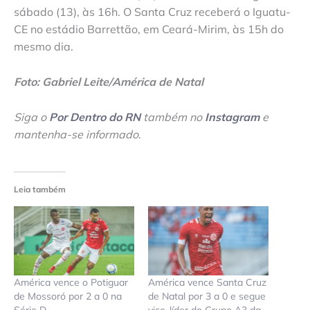
sábado (13), às 16h. O Santa Cruz receberá o Iguatu-
CE no estádio Barrettão, em Ceará-Mirim, às 15h do
mesmo dia.
Foto: Gabriel Leite/América de Natal
Siga o
Por Dentro do RN
também no
Instagram
e
mantenha-se informado
.
Leia também
América vence o Potiguar
América vence Santa Cruz
de Mossoró por 2 a 0 na
de Natal por 3 a 0 e segue
Série D
vice-líder do Grupo A3 da