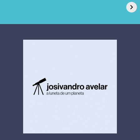
de Açúcar e Extra,
caso de superfungo
pede recuperação
Candida auris e
extrajudicial de R$
investiga falha em
4,5 bi
limpeza hospitalar