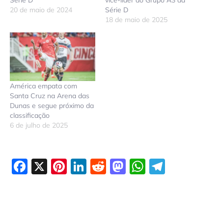
20 de maio de 2024
Série D
18 de maio de 2025
América empata com
Santa Cruz na Arena das
Dunas e segue próximo da
classificação
6 de julho de 2025
Facebook
X
Pinterest
LinkedIn
Reddit
Mastodon
WhatsAp
Telegr