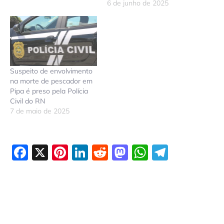
6 de junho de 2025
Suspeito de envolvimento
na morte de pescador em
Pipa é preso pela Polícia
Civil do RN
7 de maio de 2025
Facebook
X
Pinterest
LinkedIn
Reddit
Mastodon
WhatsAp
Telegr