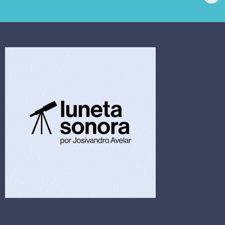
extrajudicial de R$
investiga falha em
4,5 bi
limpeza hospitalar