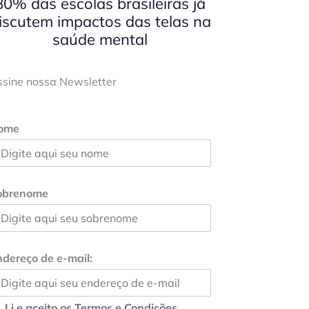
80% das escolas brasileiras já
iscutem impactos das telas na
saúde mental
ssine nossa Newsletter
ome
obrenome
dereço de e-mail:
Li e aceito os Termos e Condições.