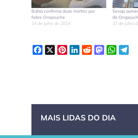
Bahia confirma duas mortes por
Sesap aument
febre Oropouche
do Oropouch
24 de julho de 2024
22 de julho 
Facebook
X
Pinterest
LinkedIn
Reddit
Masto
Wha
T
MAIS LIDAS DO DIA