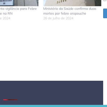
a vigilância para Febre
Ministério da Saúde confirma duas
e no RN
mortes por febre oropouche
de 2024
26 de julho de 2024
don
tsApp
elegram