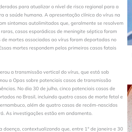
erados para atualizar o nível de risco regional para a
ara a saúde humana. A apresentação clínica do vírus na
com sintomas autolimitados que, geralmente se resolvem
raras, casos esporádicos de meningite séptica foram
 de mortes associadas ao vírus foram deportadas no
 Essas mortes respondem pelos primeiros casos fatais
rou a transmissão vertical do vírus, que está sob
formou a Opas sobre potenciais casos de transmissão
ncias. No dia 30 de julho, cinco potenciais casos de
rtados no Brasil, incluindo quatro casos de morte fetal e
Pernambuco, além de quatro casos de recém-nascidos
rá. As investigações estão em andamento.
 doença, contextualizando que, entre 1° de janeiro e 30