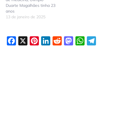
Duarte Magalhães tinha 23
anos
13 de janeiro de 2025
Facebook
X
Pinterest
LinkedIn
Reddit
Mastodon
WhatsAp
Telegr