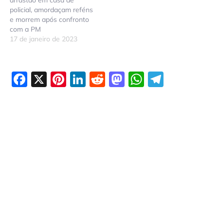
policial, amordaçam reféns
e morrem após confronto
com a PM
17 de janeiro de 2023
Facebook
X
Pinterest
LinkedIn
Reddit
Mastodon
WhatsAp
Telegr