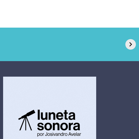
GPA, dono do Pão
RN confirma 2º
de Açúcar e Extra,
caso de superfungo
pede recuperação
Candida auris e
extrajudicial de R$
investiga falha em
4,5 bi
limpeza hospitalar