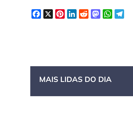
Facebook
X
Pinterest
LinkedIn
Reddit
Masto
Wha
T
MAIS LIDAS DO DIA