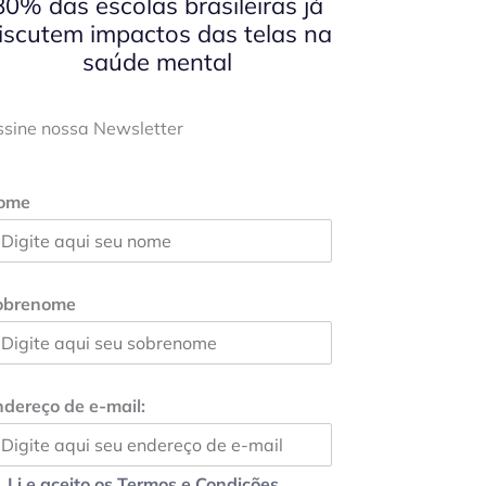
80% das escolas brasileiras já
iscutem impactos das telas na
saúde mental
ssine nossa Newsletter
ome
obrenome
dereço de e-mail:
Li e aceito os Termos e Condições.