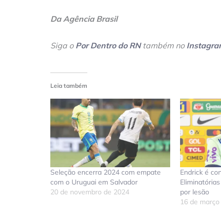
Da Agência Brasil
Siga o
Por Dentro do RN
também no
Instagr
Leia também
Seleção encerra 2024 com empate
Endrick é co
com o Uruguai em Salvador
Eliminatória
20 de novembro de 2024
por lesão
16 de março