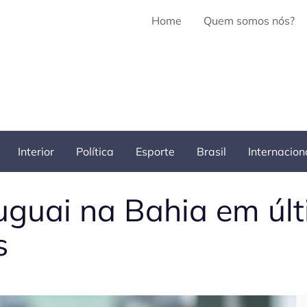
Home
Quem somos nós?
Interior
Política
Esporte
Brasil
Internacion
ruguai na Bahia em úl
s
Pe