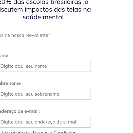
80% das escolas brasileiras já
iscutem impactos das telas na
saúde mental
ssine nossa Newsletter
ome
obrenome
dereço de e-mail:
Li e aceito os Termos e Condições.