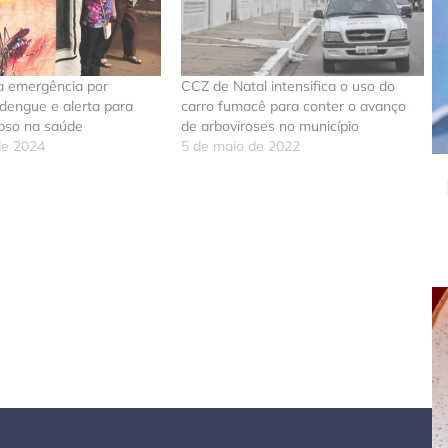
a emergência por
CCZ de Natal intensifica o uso do
dengue e alerta para
carro fumacê para conter o avanço
apso na saúde
de arboviroses no município
de 2024
5 de maio de 2022
don
tsApp
elegram