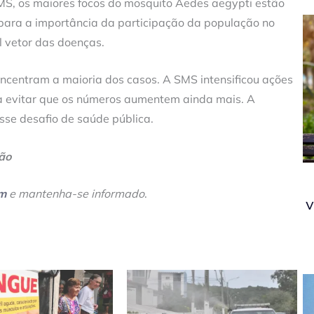
MS, os maiores focos do mosquito Aedes aegypti estão
para a importância da participação da população no
l vetor das doenças.
ncentram a maioria dos casos. A SMS intensificou ações
ra evitar que os números aumentem ainda mais. A
esse desafio de saúde pública.
ção
am
e mantenha-se informado
.
v