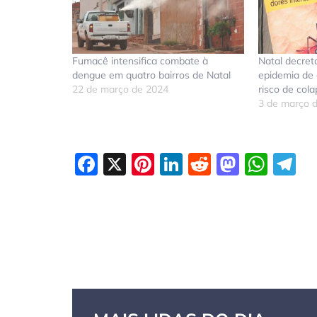
Fumacê intensifica combate à
Natal decret
dengue em quatro bairros de Natal
epidemia de 
22 de março de 2024
risco de col
3 de março 
Facebook
X
Pinterest
LinkedIn
Reddit
Masto
Wha
T