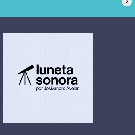
pede recuperação
Candida auris e
extrajudicial de R$
investiga falha em
4,5 bi
limpeza hospitalar