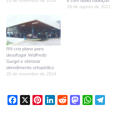
23 de novembro de 2024
e com baixa radiação
18 de agosto de 2021
RN cria plano para
desafogar Walfredo
Gurgel e otimizar
atendimento ortopédico
20 de novembro de 2024
Facebook
X
Pinterest
LinkedIn
Reddit
Mastodon
WhatsAp
Telegr