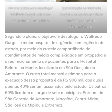
RN cria plano para desafogar
Superlotação no Walfredo
Walfredo Gurgel e otimizar
Gurgel alcança níveis críticos
atendimento ortopédico
com 108 pacientes no
Pronto-Socorro
Segundo o plano, o objetivo é desafogar o Walfredo
Gurgel, o maior hospital de urgência e emergência do
estado, por meio do custeio compartilhado de
atendimentos de média complexidade em ortopedia e
o redirecionamento de pacientes para o Hospital
Belarmina Monte, localizado em São Gonçalo do
Amarante. O custo total mensal estimado para a
execução dessa proposta é de R$ 900 mil, dos quais
apenas 40% seriam assumidos pelo Estado. Os outros
60% ficariam a cargo de sete municípios: Parnamirim,
São Gonçalo do Amarante, Macaíba, Ceará-Mirim,
São José de Mipibu e Extremoz.