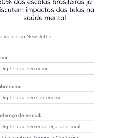
80% das escolas brasileiras já
iscutem impactos das telas na
saúde mental
ssine nossa Newsletter
ome
obrenome
dereço de e-mail:
Li e aceito os Termos e Condições.