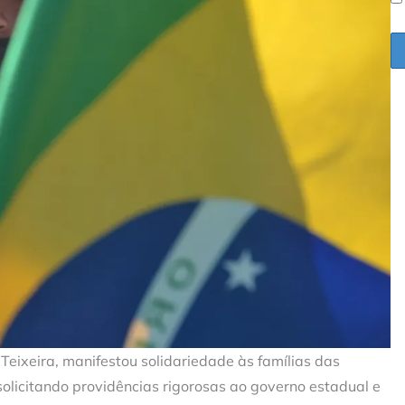
Teixeira, manifestou solidariedade às famílias das
olicitando providências rigorosas ao governo estadual e