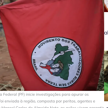
a
a Federal (PF) inicie investigações para apurar os
oi enviada à região, composta por peritos, agentes e
to Manoel Carlos de Almeida Neto, as ações visam garantir