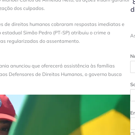
d
zação dos culpados.
es de direitos humanos cobraram respostas imediatas e
estadual Simão Pedro (PT-SP) atribuiu o crime a
A
ras regularizadas do assentamento.
N
nia anunciou que oferecerá assistência às famílias
 aos Defensores de Direitos Humanos, o governo busca
S
En