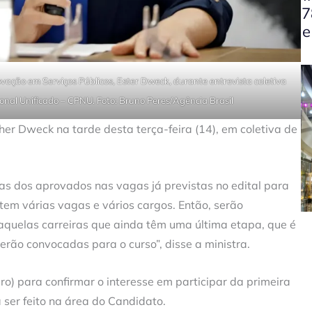
7
e
ovação em Serviços Públicos, Ester Dweck, durante entrevista coletiva
ional Unificado – CPNU. Foto: Bruno Peres/Agência Brasil
er Dweck na tarde desta terça-feira (14), em coletiva de
stas dos aprovados nas vagas já previstas no edital para
em várias vagas e vários cargos. Então, serão
naquelas carreiras que ainda têm uma última etapa, que é
erão convocadas para o curso”, disse a ministra.
iro) para confirmar o interesse em participar da primeira
ser feito na área do Candidato.