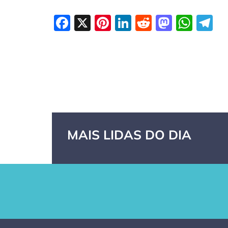
Facebook
X
Pinterest
LinkedIn
Reddit
Masto
Wha
T
MAIS LIDAS DO DIA
GPA, dono do
RN confirma 2º
Cas
Pão de Açúcar
caso de
As 
e Extra, pede
superfungo
sec
recuperação
Candida auris e
Mor
extrajudicial de
investiga falha
tra
R$ 4,5 bi
em limpeza
par