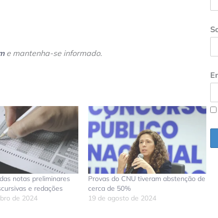
S
am
e mantenha-se informado
.
En
das notas preliminares
Provas do CNU tiveram abstenção de
scursivas e redações
cerca de 50%
bro de 2024
19 de agosto de 2024