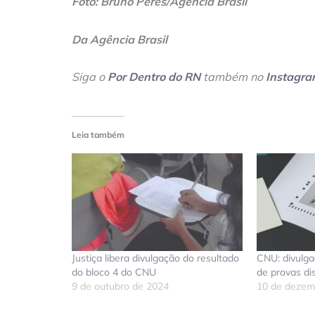
Foto: Bruno Peres/Agência Brasil
Da Agência Brasil
Siga o
Por Dentro do RN
também no
Instagr
Leia também
Justiça libera divulgação do resultado
CNU: divulga
do bloco 4 do CNU
de provas di
9 de outubro de 2024
10 de dezem