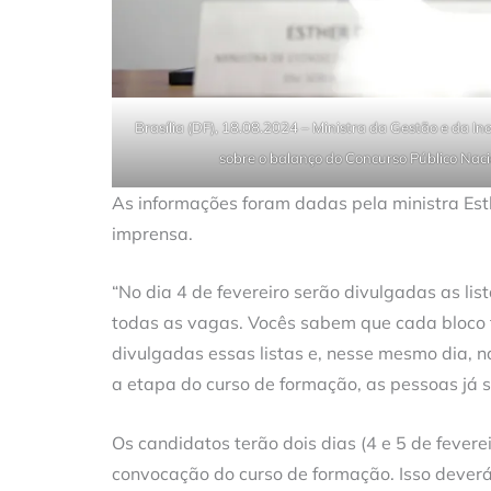
Brasília (DF), 18.08.2024 – Ministra da Gestão e da In
sobre o balanço do Concurso Público Nac
As informações foram dadas pela ministra Esth
imprensa.
“No dia 4 de fevereiro serão divulgadas as li
todas as vagas. Vocês sabem que cada bloco t
divulgadas essas listas e, nesse mesmo dia, 
a etapa do curso de formação, as pessoas já s
Os candidatos terão dois dias (4 e 5 de fevere
convocação do curso de formação. Isso deverá 