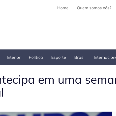
Home
Quem somos nós?
Interior
Política
Esporte
Brasil
Internacion
ntecipa em uma sema
l
Pe