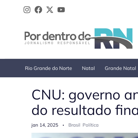
Ir
para
o
conteúdo
Rio Grande do Norte
Natal
Grande Natal
CNU: governo a
do resultado fina
jan 14, 2025
Brasil
Política