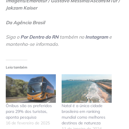
Imagens/Embratur
/ Gustavo Messina/Ascom/MTur /
Jakzam Kaiser
Da Agência Brasil
Siga o
Por Dentro do RN
também no
Instagram
e
mantenha-se informado
.
Leia também
Ônibus são os preferidos
Natal é a única cidade
para 29% dos turistas,
brasileira em ranking
aponta pesquisa
mundial como melhores
16 de fevereiro de 2025
destinos de natureza
11 de janeiro de 2024