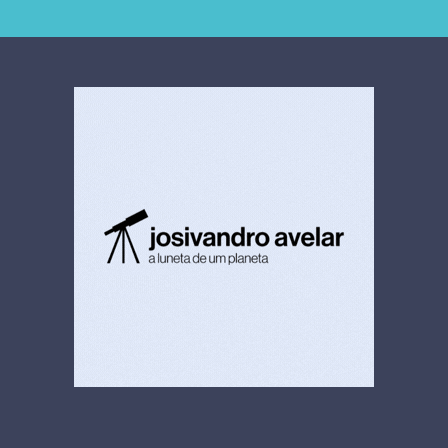
extrajudicial de R$
investiga falha em
4,5 bi
limpeza hospitalar