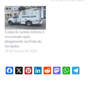
Corpo de turista mineiro é
encontrado após
afogamento na Praia de
Genipabu
25 de março de 2026
Facebook
X
Pinterest
LinkedIn
Reddit
Mastodon
WhatsAp
Telegr