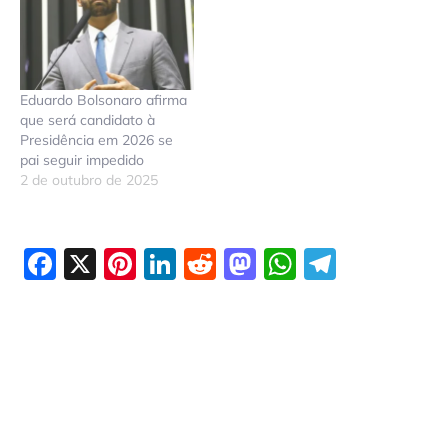
Eduardo Bolsonaro afirma
que será candidato à
Presidência em 2026 se
pai seguir impedido
2 de outubro de 2025
Facebook
X
Pinterest
LinkedIn
Reddit
Mastodon
WhatsAp
Telegr