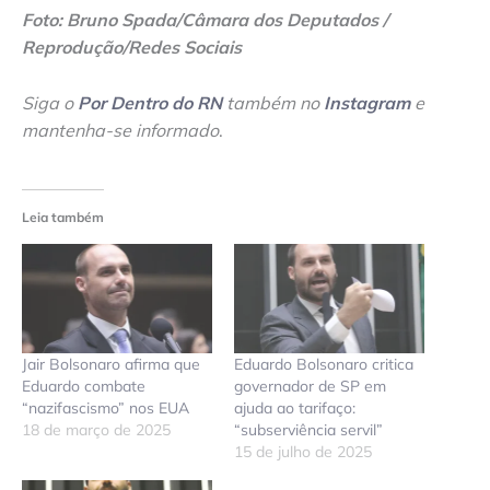
Foto: Bruno Spada/Câmara dos Deputados /
Reprodução/Redes Sociais
Siga o
Por Dentro do RN
também no
Instagram
e
mantenha-se informado
.
Leia também
Jair Bolsonaro afirma que
Eduardo Bolsonaro critica
Eduardo combate
governador de SP em
“nazifascismo” nos EUA
ajuda ao tarifaço:
18 de março de 2025
“subserviência servil”
15 de julho de 2025