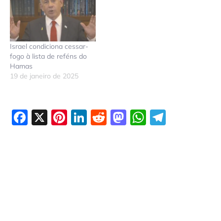
Israel condiciona cessar-
fogo à lista de reféns do
Hamas
19 de janeiro de 2025
Facebook
X
Pinterest
LinkedIn
Reddit
Mastodon
WhatsAp
Telegr