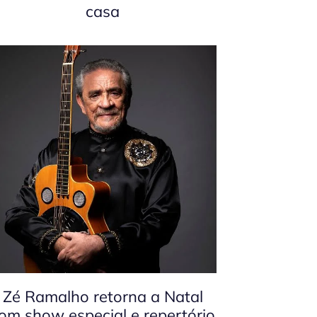
casa
Zé Ramalho retorna a Natal
om show especial e repertório