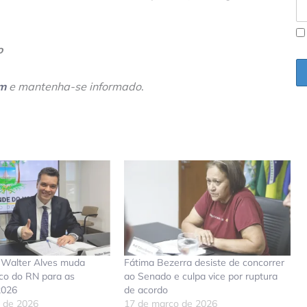
o
am
e mantenha-se informado
.
 Walter Alves muda
Fátima Bezerra desiste de concorrer
tico do RN para as
ao Senado e culpa vice por ruptura
2026
de acordo
o de 2026
17 de março de 2026