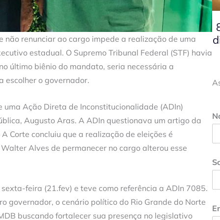
d
e não renunciar ao cargo impede a realização de uma
Executivo estadual. O Supremo Tribunal Federal (STF) havia
o último biênio do mandato, seria necessária a
ra escolher o governador.
A
e uma Ação Direta de Inconstitucionalidade (ADIn)
N
ública, Augusto Aras. A ADIn questionava um artigo da
A Corte concluiu que a realização de eleições é
 Walter Alves de permanecer no cargo alterou esse
S
 sexta-feira (21.fev) e teve como referência a ADIn 7085.
o governador, o cenário político do Rio Grande do Norte
En
MDB buscando fortalecer sua presença no legislativo