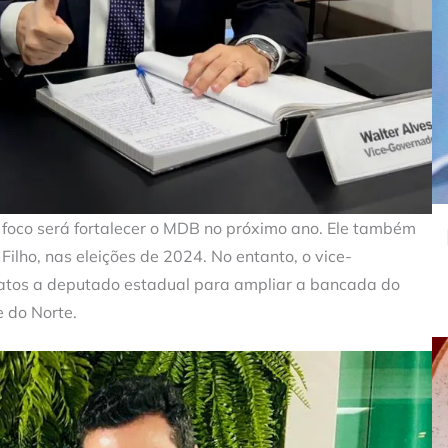
u foco será fortalecer o MDB no próximo ano. Ele também
Filho, nas eleições de 2024. No entanto, o vice-
datos a deputado estadual para ampliar a bancada do
 do Norte.