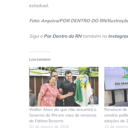
estadual.
Foto: Arquivo/POR DENTRO DO RN/Ilustraçã
Siga o
Por Dentro do RN
também no
Instagr
Leia também
Walter Alves diz que não assumirá o
Renúncia de
Governo do RN em caso de renúncia
cenário polí
de Fátima Bezerra
eleições de 
20 de janeiro de 2026
11 de janeir