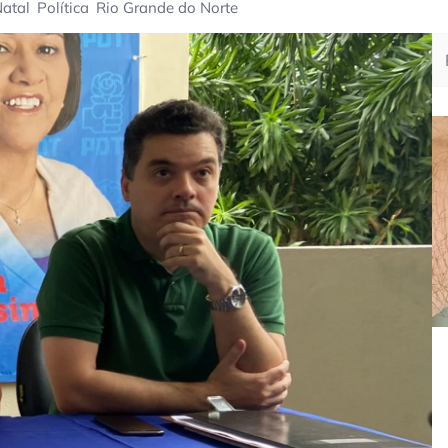
atal
Política
Rio Grande do Norte
Pe