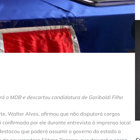
rá o MDB e descartou candidatura de Garibaldi Filho
te, Walter Alves, afirmou que não disputará cargos
i confirmada por ele durante entrevista à imprensa local
s destacou que poderá assumir o governo do estado a
c