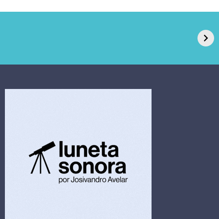
GPA, dono do Pão
RN confirma 2º
de Açúcar e Extra,
caso de superfungo
pede recuperação
Candida auris e
extrajudicial de R$
investiga falha em
4,5 bi
limpeza hospitalar