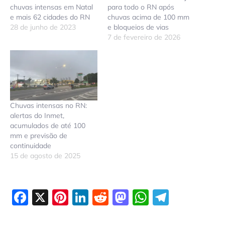
chuvas intensas em Natal
para todo o RN após
e mais 62 cidades do RN
chuvas acima de 100 mm
28 de junho de 2023
e bloqueios de vias
7 de fevereiro de 2026
Chuvas intensas no RN:
alertas do Inmet,
acumulados de até 100
mm e previsão de
continuidade
15 de agosto de 2025
Facebook
X
Pinterest
LinkedIn
Reddit
Mastodon
WhatsAp
Telegr