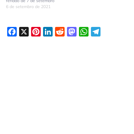
feriado de 7 de setembro
6 de setembro de 2021
Facebook
X
Pinterest
LinkedIn
Reddit
Mastodon
WhatsAp
Telegr