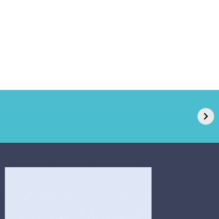
GPA, dono do Pão
RN confirma 2º
de Açúcar e Extra,
caso de superfungo
pede recuperação
Candida auris e
extrajudicial de R$
investiga falha em
4,5 bi
limpeza hospitalar