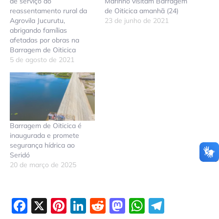
de serviço do
Marinho visitam Barragem
reassentamento rural da
de Oiticica amanhã (24)
Agrovila Jucurutu,
23 de junho de 2021
abrigando famílias
afetadas por obras na
Barragem de Oiticica
5 de agosto de 2021
Barragem de Oiticica é
inaugurada e promete
segurança hídrica ao
Seridó
20 de março de 2025
Facebook
X
Pinterest
LinkedIn
Reddit
Mastodon
WhatsAp
Telegr