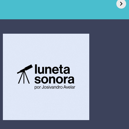
pede recuperação
Candida auris e
extrajudicial de R$
investiga falha em
4,5 bi
limpeza hospitalar