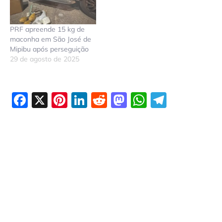
PRF apreende 15 kg de
maconha em São José de
Mipibu após perseguição
29 de agosto de 2025
Facebook
X
Pinterest
LinkedIn
Reddit
Mastodon
WhatsAp
Telegr