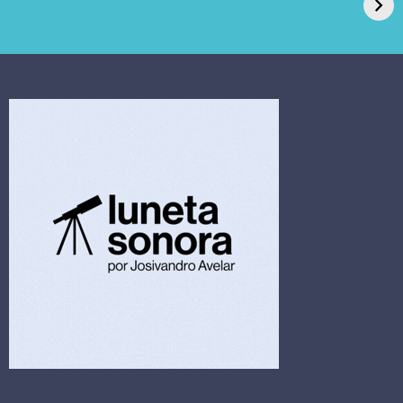
pede recuperação
Candida auris e
extrajudicial de R$
investiga falha em
4,5 bi
limpeza hospitalar