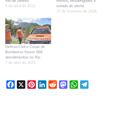
Rio de Janeiro
mortos, desabrigados e
5 de abril de 2022
estado de alerta
27 de fevereiro de 2026
Defesa Civil e Corpo de
Bombeiros fazem 568
atendimentos no Rio
7 de abril de 2025
Facebook
X
Pinterest
LinkedIn
Reddit
Mastodon
WhatsAp
Telegr