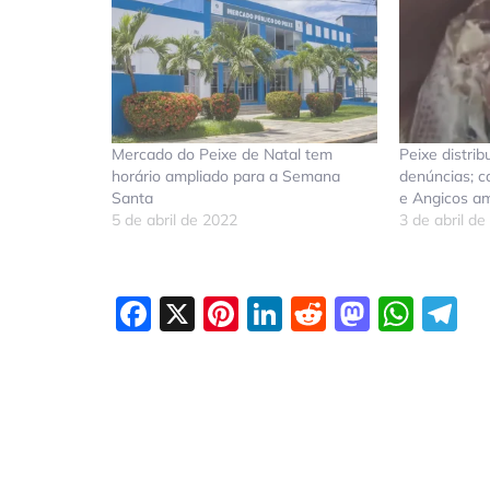
Mercado do Peixe de Natal tem
Peixe distri
horário ampliado para a Semana
denúncias; 
Santa
e Angicos am
5 de abril de 2022
3 de abril d
Facebook
X
Pinterest
LinkedIn
Reddit
Masto
Wha
T