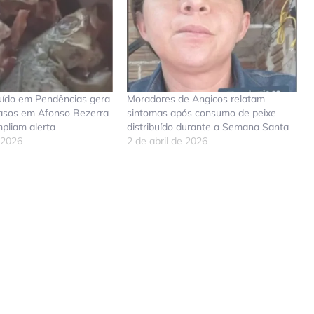
buído em Pendências gera
Moradores de Angicos relatam
casos em Afonso Bezerra
sintomas após consumo de peixe
pliam alerta
distribuído durante a Semana Santa
e 2026
2 de abril de 2026
don
tsApp
elegram