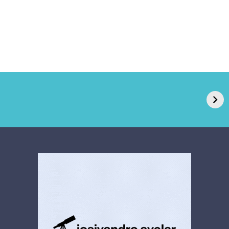
GPA, dono do Pão
RN confirma 2º
de Açúcar e Extra,
caso de superfungo
pede recuperação
Candida auris e
extrajudicial de R$
investiga falha em
4,5 bi
limpeza hospitalar