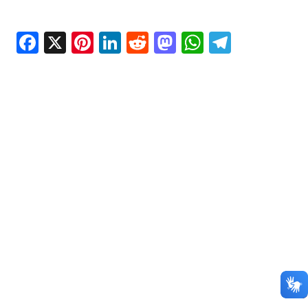
Facebook
X
Pinterest
LinkedIn
Reddit
Mastodon
WhatsAp
Telegr