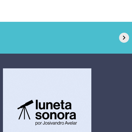
GPA, dono do Pão
RN confirma 2º
de Açúcar e Extra,
caso de superfungo
pede recuperação
Candida auris e
extrajudicial de R$
investiga falha em
4,5 bi
limpeza hospitalar