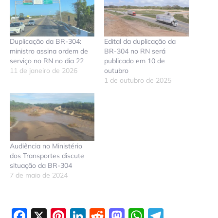
Duplicação da BR-304:
Edital da duplicação da
ministro assina ordem de
BR-304 no RN será
serviço no RN no dia 22
publicado em 10 de
11 de janeiro de 2026
outubro
1 de outubro de 2025
Audiência no Ministério
dos Transportes discute
situação da BR-304
7 de maio de 2024
Facebook
X
Pinterest
LinkedIn
Reddit
Mastodon
WhatsAp
Telegr