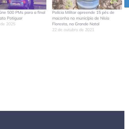
ne 500 PMs para a final
Polícia Militar apreende 15 pés de
to Potiguar
maconha no município de Nísia
 de 2025
Floresta, na Grande Natal
22 de outubro de 2021
don
tsApp
elegram