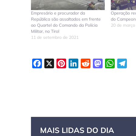
Empresário e procurador da
Operação reú
República são assaltados em frente
do Campeona
ao Quartel do Comando da Polícia
20 de março
Militar, no Tirol
11 de setembro de 2021
Facebook
X
Pinterest
LinkedIn
Reddit
Masto
Wha
T
MAIS LIDAS DO DIA