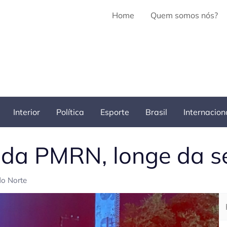
Home
Quem somos nós?
Interior
Política
Esporte
Brasil
Internacion
l da PMRN, longe da 
do Norte
Pe