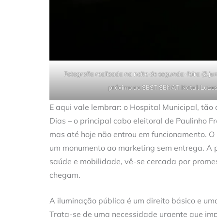
Fotografia realizada na noite de segunda-feira (2.
próximo ao SEST SENAT Natal. Luzes 
E aqui vale lembrar: o Hospital Municipal, tã
Dias – o principal cabo eleitoral de Paulinho 
mas até hoje não entrou em funcionamento. O
um monumento ao marketing sem entrega. A p
saúde e mobilidade, vê-se cercada por prome
chegam.
A iluminação pública é um direito básico e um
Trata-se de uma necessidade urgente que imp