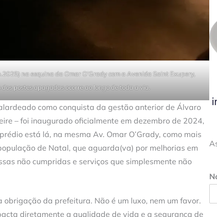
jun.2025) na esquina da Omar O’Grady com a Avenida Saint Exupery,
dos postes apagadas ocorre ao longo de toda a via.
i
o alardeado como conquista da gestão anterior de Álvaro
Freire – foi inaugurado oficialmente em dezembro de 2024,
 prédio está lá, na mesma Av. Omar O’Grady, como mais
A
opulação de Natal, que aguarda(va) por melhorias em
ssas não cumpridas e serviços que simplesmente não
N
a obrigação da prefeitura. Não é um luxo, nem um favor.
acta diretamente a qualidade de vida e a segurança de