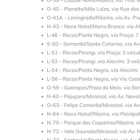
O-39 – Cidade Nova/Ribeira, via Tirol: 6
O-40 – Planalto/Mãe Luíza, via Rua dos 
O-41A – Leningrado/Ribeira, via Av. Pru
N-43 – Nova Natal/Morro Branco, via Al
L-46 – Rocas/Ponta Negra, via Praça: 7 
S-50 – Serrambi/Santa Catarina, via Av
L-51 – Rocas/Pirangi, via Praça: 3 veícu
L-52 – Rocas/Pirangi, via Alecrim: 3 veí
L-54 – Rocas/Ponta Negra, via Alecrim: 
L-56 – Rocas/Ponta Negra, via Via Coste
O-59 – Guarapes/Praia do Meio, via Bom
N-60 – Pajuçara/Mirassol, via Av. Neval
O-63 – Felipe Camarão/Mirassol, via Av
N-64 – Nova Natal/Ribeira, via Petrópoli
N-70 – Parque dos Coqueiros/Ribeira, vi
N-72 – Vale Dourado/Mirassol, via Av. 