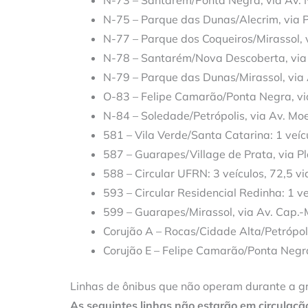
N-73 – Santarém/Ponta Negra, via Av. 
N-75 – Parque das Dunas/Alecrim, via Pe
N-77 – Parque dos Coqueiros/Mirassol, 
N-78 – Santarém/Nova Descoberta, via 
N-79 – Parque das Dunas/Mirassol, via 
O-83 – Felipe Camarão/Ponta Negra, via
N-84 – Soledade/Petrópolis, via Av. Mo
581 – Vila Verde/Santa Catarina: 1 veíc
587 – Guarapes/Village de Prata, via Pl
588 – Circular UFRN: 3 veículos, 72,5 v
593 – Circular Residencial Redinha: 1 v
599 – Guarapes/Mirassol, via Av. Cap.-
Corujão A – Rocas/Cidade Alta/Petrópoli
Corujão E – Felipe Camarão/Ponta Negra
Linhas de ônibus que não operam durante a g
As seguintes linhas não estarão em circulaçã