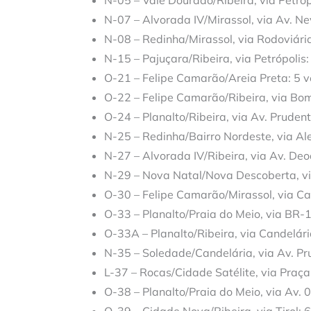
N-05 – Vale Dourado/Ribeira, via Petrópo
N-07 – Alvorada IV/Mirassol, via Av. Ne
N-08 – Redinha/Mirassol, via Rodoviária
N-15 – Pajuçara/Ribeira, via Petrópolis:
O-21 – Felipe Camarão/Areia Preta: 5 v
O-22 – Felipe Camarão/Ribeira, via Bom
O-24 – Planalto/Ribeira, via Av. Prudent
N-25 – Redinha/Bairro Nordeste, via Ale
N-27 – Alvorada IV/Ribeira, via Av. Deo
N-29 – Nova Natal/Nova Descoberta, via
O-30 – Felipe Camarão/Mirassol, via Can
O-33 – Planalto/Praia do Meio, via BR-1
O-33A – Planalto/Ribeira, via Candelár
N-35 – Soledade/Candelária, via Av. Pru
L-37 – Rocas/Cidade Satélite, via Praça
O-38 – Planalto/Praia do Meio, via Av. 0