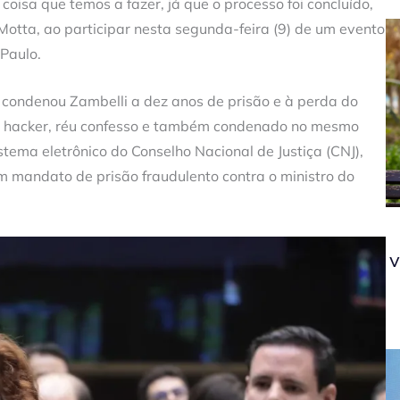
 coisa que temos a fazer, já que o processo foi concluído,
tta, ao participar nesta segunda-feira (9) de um evento
 Paulo.
condenou Zambelli a dez anos de prisão e à perda do
 o hacker, réu confesso e também condenado no mesmo
stema eletrônico do Conselho Nacional de Justiça (CNJ),
m mandato de prisão fraudulento contra o ministro do
v