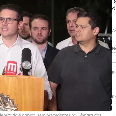
d
A
N
S
En
 deputada é atípico, sem precedentes na Câmara dos