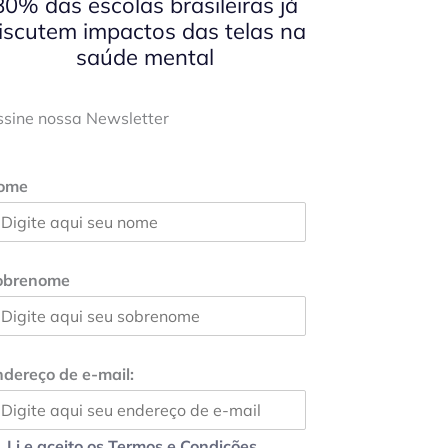
80% das escolas brasileiras já
iscutem impactos das telas na
saúde mental
ssine nossa Newsletter
ome
obrenome
dereço de e-mail:
Li e aceito os Termos e Condições.