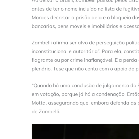
antes de ter o nome incluído na lista de fugit
Moraes decretar a prisão dela e o bloqueio dos
bancárias, bens móveis e imobiliários e acesso
Zambelli afirma ser alvo de perseguição polític
inconstitucional e autoritária”. Para ela, con
flagrante ou por crime inafiançável. E a perd
plenário. Tese que não conta com o apoio do
“Quando há uma conclusão de julgamento do S
em votação, porque já há a condenação. Então,
Motta, assegurando que, embora defenda as p
de Zambelli.