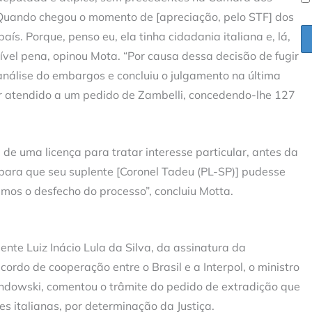
Quando chegou o momento de [apreciação, pelo STF] dos
aís. Porque, penso eu, ela tinha cidadania italiana e, lá,
vel pena, opinou Mota. “Por causa dessa decisão de fugir
 análise do embargos e concluiu o julgamento na última
er atendido a um pedido de Zambelli, concedendo-lhe 127
de uma licença para tratar interesse particular, antes da
para que seu suplente [Coronel Tadeu (PL-SP)] pudesse
mos o desfecho do processo”, concluiu Motta.
ente Luiz Inácio Lula da Silva, da assinatura da
ordo de cooperação entre o Brasil e a Interpol, o ministro
ndowski, comentou o trâmite do pedido de extradição que
s italianas, por determinação da Justiça.