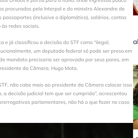
ivos procurados pela Interpol e do ministro Alexandre de
 passaportes (inclusive o diplomático), salários, contas
 às redes sociais.
a
a e já classificou a decisão do STF como “ilegal,
stitucionalmente, um deputado federal só pode ser preso em
a de mandato precisaria ser aprovada por seus pares, em
 presidente da Câmara, Hugo Mota.
TF, não cabe mais ao presidente da Câmara colocar isso
 a decisão judicial tem que ser cumprida”, acrescentou
rerrogativas parlamentares, não há o que fazer no caso