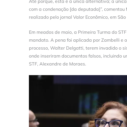
Até porque, esta é a única alternativa; a única
com a condenação [da deputada]”, comentou Mo
realizado pelo jornal Valor Econômico, em São
Em meados de maio, a Primeira Turma do STF 
mandato. A pena foi aplicada por Zambelli e
processo, Walter Delgatti, terem invadido o si
onde inseriram documentos falsos, incluindo u
STF, Alexandre de Moraes.