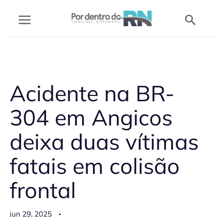
Ir
Pesq
para
o
conteúdo
Acidente na BR-
304 em Angicos
deixa duas vítimas
fatais em colisão
frontal
jun 29, 2025