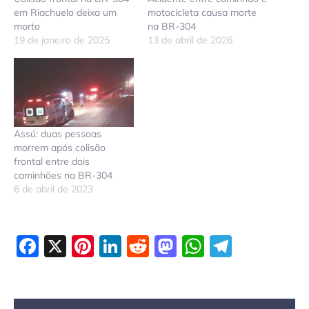
em Riachuelo deixa um
motocicleta causa morte
morto
na BR-304
19 de janeiro de 2025
13 de abril de 2026
Assú: duas pessoas
morrem após colisão
frontal entre dois
caminhões na BR-304
6 de abril de 2023
Facebook
X
Pinterest
LinkedIn
Reddit
Mastodon
WhatsAp
Telegr