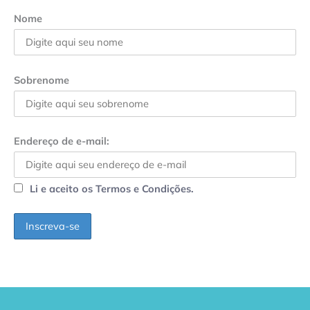
Nome
Sobrenome
Endereço de e-mail:
Li e aceito os Termos e Condições.
GPA, dono do Pão
RN confirma 2º
de Açúcar e Extra,
caso de superfungo