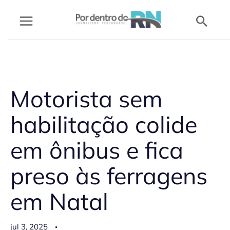
Ir
Pesq
para
o
conteúdo
Motorista sem
habilitação colide
em ônibus e fica
preso às ferragens
em Natal
jul 3, 2025