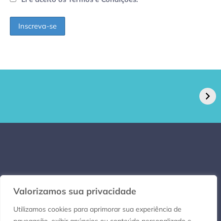
GPA, dono do Pão
RN confirma 2º
de Açúcar e Extra,
caso de superfungo
pede recuperação
Candida auris e
extrajudicial de R$
investiga falha em
4,5 bi
limpeza hospitalar
Valorizamos sua privacidade
Utilizamos cookies para aprimorar sua experiência de