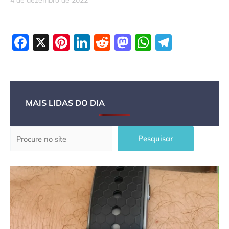
Facebook
X
Pinterest
LinkedIn
Reddit
Mastodon
WhatsAp
Telegr
MAIS LIDAS DO DIA
Pesquisar
Pesquisar