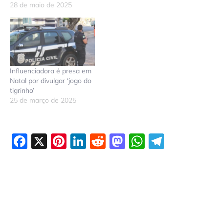
28 de maio de 2025
Influenciadora é presa em
Natal por divulgar ‘jogo do
tigrinho’
25 de março de 2025
Facebook
X
Pinterest
LinkedIn
Reddit
Mastodon
WhatsAp
Telegr