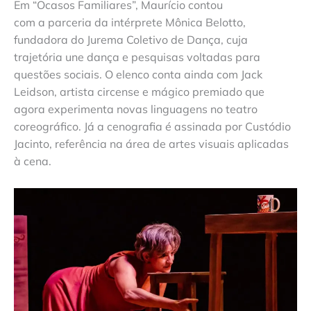
Em “Ocasos Familiares”, Maurício contou
com a parceria da intérprete Mônica Belotto,
fundadora do Jurema Coletivo de Dança, cuja
trajetória une dança e pesquisas voltadas para
questões sociais. O elenco conta ainda com Jack
Leidson, artista circense e mágico premiado que
agora experimenta novas linguagens no teatro
coreográfico. Já a cenografia é assinada por Custódio
Jacinto, referência na área de artes visuais aplicadas
à cena.