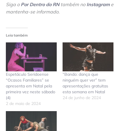
Siga o
Por Dentro do RN
também no
Instagram
e
mantenha-se informado
.
Leia também
Espetáculo Seridoense
“Bando: dança que
“Ocasos Familiares” se
ninguém quer ver” tem
apresenta em Natal pela
apresentações gratuitas
primeira vez neste sábado
esta semana em Natal
(4)
24 de junho de 2024
2 de maio de 2024