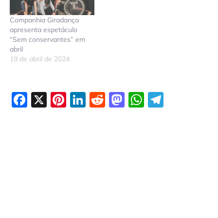
Companhia Giradança
apresenta espetáculo
“Sem conservantes” em
abril
19 de abril de 2024
Facebook
X
Pinterest
LinkedIn
Reddit
Mastodon
WhatsAp
Telegr