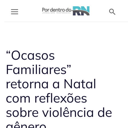
Ir
Pesq
para
o
conteúdo
“Ocasos
Familiares”
retorna a Natal
com reflexões
sobre violência de
gênero