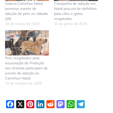
Galeria Carrefour Natal
Campanha de adoção em
promove evento de
Natal procura lar definitivo
adoção de pets no sábado
para cães e gatos
(29)
resgatados
18 de março de 2025
14 de junho de 2025
Pets resgatados pela
Associação de Proteção
aos Animais participam de
evento de adoção no
Carrefour Natal
13 de outubro de 2025
Facebook
X
Pinterest
LinkedIn
Reddit
Mastodon
WhatsAp
Telegr