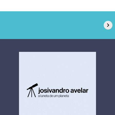
GPA, dono do Pão
RN confirma 2º
de Açúcar e Extra,
caso de superfungo
pede recuperação
Candida auris e
extrajudicial de R$
investiga falha em
4,5 bi
limpeza hospitalar