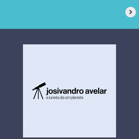
de Açúcar e Extra,
caso de superfungo
pede recuperação
Candida auris e
extrajudicial de R$
investiga falha em
4,5 bi
limpeza hospitalar