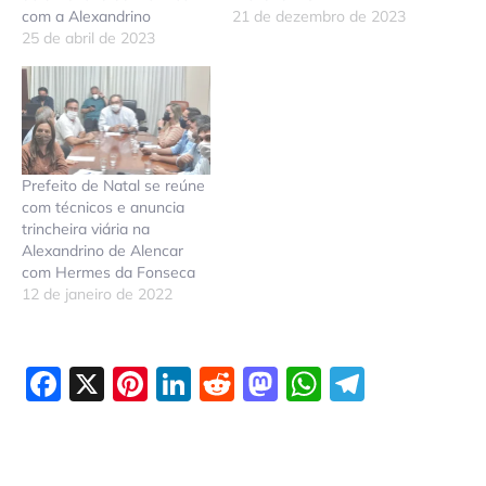
com a Alexandrino
21 de dezembro de 2023
25 de abril de 2023
Prefeito de Natal se reúne
com técnicos e anuncia
trincheira viária na
Alexandrino de Alencar
com Hermes da Fonseca
12 de janeiro de 2022
Facebook
X
Pinterest
LinkedIn
Reddit
Mastodon
WhatsAp
Telegr