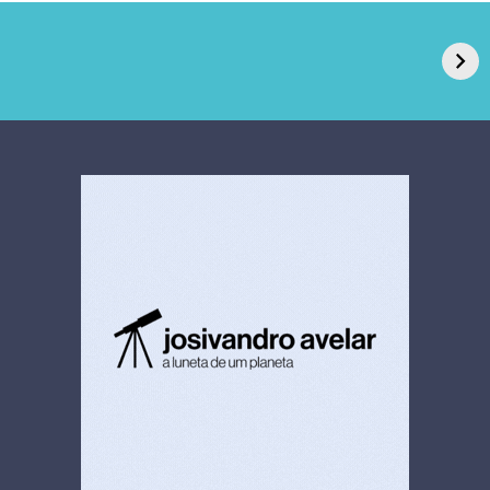
GPA, dono do Pão
RN confirma 2º
de Açúcar e Extra,
caso de superfungo
pede recuperação
Candida auris e
extrajudicial de R$
investiga falha em
4,5 bi
limpeza hospitalar