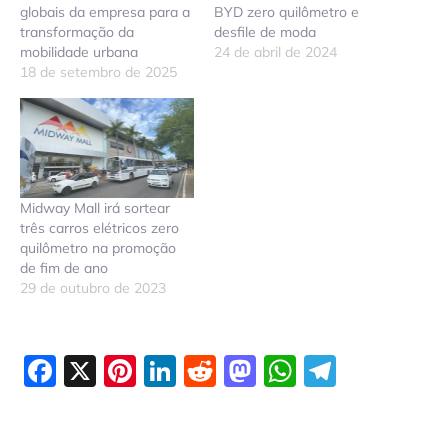
globais da empresa para a
BYD zero quilômetro e
transformação da
desfile de moda
mobilidade urbana
24 de abril de 2024
18 de setembro de 2025
Midway Mall irá sortear
três carros elétricos zero
quilômetro na promoção
de fim de ano
29 de outubro de 2023
Facebook
X
Pinterest
LinkedIn
Reddit
Mastodon
WhatsAp
Telegr