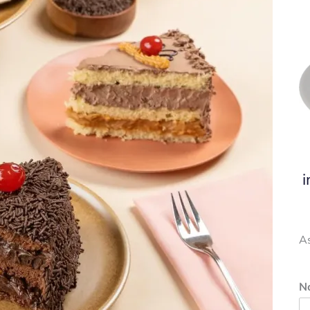
i
A
N