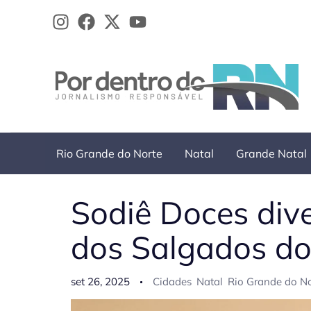
Ir
para
o
conteúdo
Rio Grande do Norte
Natal
Grande Natal
Sodiê Doces div
dos Salgados d
set 26, 2025
Cidades
Natal
Rio Grande do No