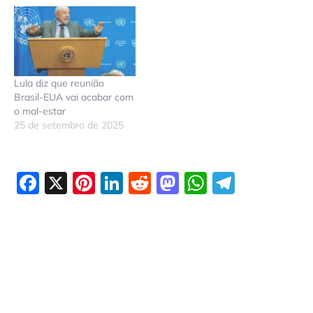
Lula diz que reunião
Brasil-EUA vai acabar com
o mal-estar
25 de setembro de 2025
Facebook
X
Pinterest
LinkedIn
Reddit
Mastodon
WhatsAp
Telegr