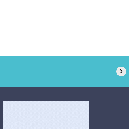
GPA, dono do Pão
RN confirma 2º
de Açúcar e Extra,
caso de superfungo
pede recuperação
Candida auris e
extrajudicial de R$
investiga falha em
4,5 bi
limpeza hospitalar