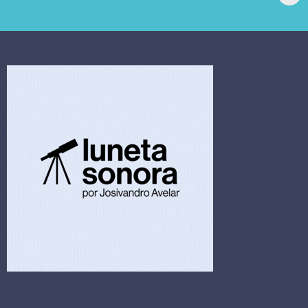
extrajudicial de R$
investiga falha em
4,5 bi
limpeza hospitalar