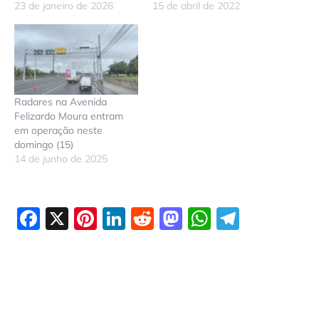
23 de janeiro de 2026
15 de abril de 2022
Radares na Avenida
Felizardo Moura entram
em operação neste
domingo (15)
14 de junho de 2025
Facebook
X
Pinterest
LinkedIn
Reddit
Mastodon
WhatsAp
Telegr