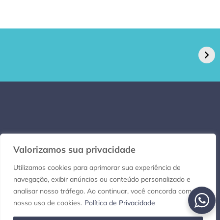
GPA, dono do Pão
RN confirma 2º
de Açúcar e Extra,
caso de superfungo
pede recuperação
Candida auris e
extrajudicial de R$
investiga falha em
4,5 bi
limpeza hospitalar
Valorizamos sua privacidade
Utilizamos cookies para aprimorar sua experiência de
navegação, exibir anúncios ou conteúdo personalizado e
analisar nosso tráfego. Ao continuar, você concorda com
Copyright © 2021-2026 Por dentro do RN. Todos os direitos reservados.
nosso uso de cookies.
Política de Privacidade