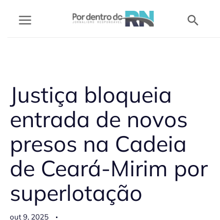
Ir
Pesq
para
o
conteúdo
Justiça bloqueia
entrada de novos
presos na Cadeia
de Ceará-Mirim por
superlotação
out 9, 2025