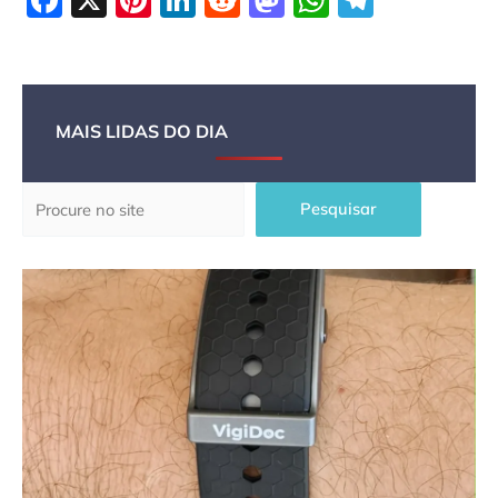
Facebook
X
Pinterest
LinkedIn
Reddit
Mastodon
WhatsAp
Telegr
MAIS LIDAS DO DIA
Pesquisar
Pesquisar