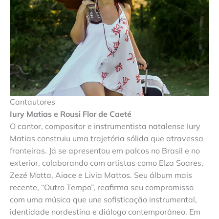
Cantautores
Iury Matias e Rousi Flor de Caeté
O cantor, compositor e instrumentista natalense Iury
Matias construiu uma trajetória sólida que atravessa
fronteiras. Já se apresentou em palcos no Brasil e no
exterior, colaborando com artistas como Elza Soares,
Zezé Motta, Aiace e Livia Mattos. Seu álbum mais
recente, “Outro Tempo”, reafirma seu compromisso
com uma música que une sofisticação instrumental,
identidade nordestina e diálogo contemporâneo. Em