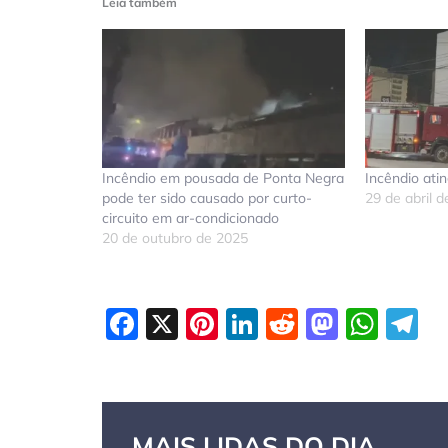
Leia também
Incêndio em pousada de Ponta Negra
Incêndio ati
pode ter sido causado por curto-
29 de abril 
circuito em ar-condicionado
20 de outubro de 2025
Facebook
X
Pinterest
LinkedIn
Reddit
Masto
Wha
T
MAIS LIDAS DO DIA