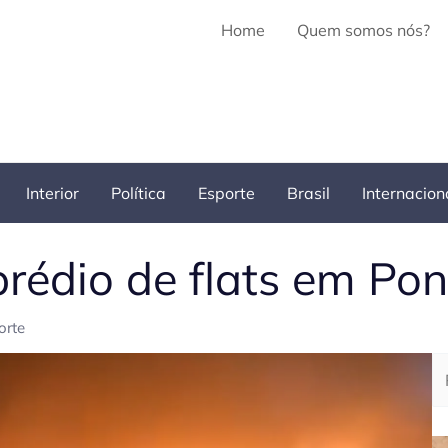
Home
Quem somos nós?
Interior
Política
Esporte
Brasil
Internacion
prédio de flats em Po
orte
Pe