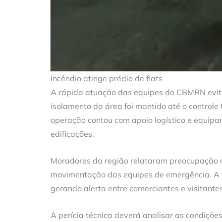
Incêndio atinge prédio de flats
A rápida atuação das equipes do CBMRN evitou
isolamento da área foi mantido até o controle 
operação contou com apoio logístico e equip
edificações.
Moradores da região relataram preocupação
movimentação das equipes de emergência. A fu
gerando alerta entre comerciantes e visitantes
A perícia técnica deverá analisar as condições 