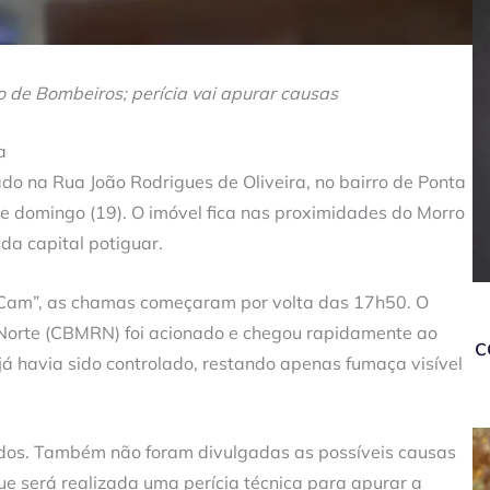
o de Bombeiros; perícia vai apurar causas
a
ado na Rua João Rodrigues de Oliveira, no bairro de Ponta
te domingo (19). O imóvel fica nas proximidades do Morro
 da capital potiguar.
e Cam”, as chamas começaram por volta das 17h50. O
 Norte (CBMRN) foi acionado e chegou rapidamente ao
c
 já havia sido controlado, restando apenas fumaça visível
idos. Também não foram divulgadas as possíveis causas
ue será realizada uma perícia técnica para apurar a