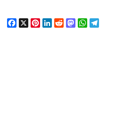
Facebook
X
Pinterest
LinkedIn
Reddit
Mastodon
WhatsAp
Telegr