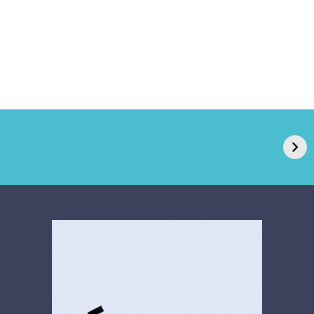
GPA, dono do Pão
RN confirma 2º
de Açúcar e Extra,
caso de superfungo
pede recuperação
Candida auris e
extrajudicial de R$
investiga falha em
4,5 bi
limpeza hospitalar