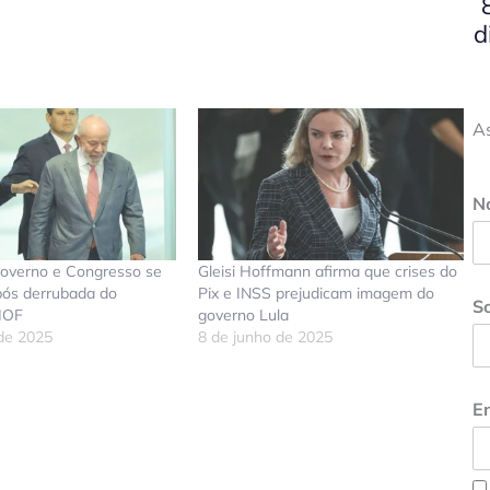
d
A
N
governo e Congresso se
Gleisi Hoffmann afirma que crises do
após derrubada do
Pix e INSS prejudicam imagem do
S
IOF
governo Lula
 de 2025
8 de junho de 2025
En
don
tsApp
elegram