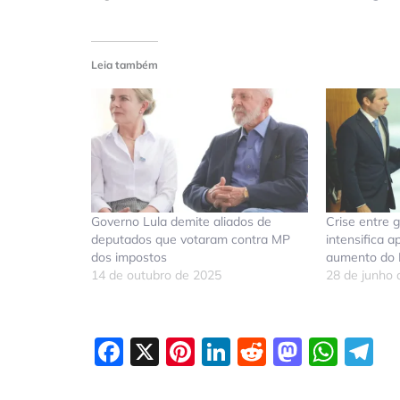
Leia também
Governo Lula demite aliados de
Crise entre 
deputados que votaram contra MP
intensifica 
dos impostos
aumento do 
14 de outubro de 2025
28 de junho
Facebook
X
Pinterest
LinkedIn
Reddit
Masto
Wha
T