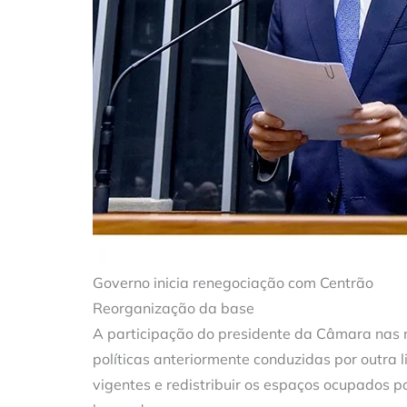
Governo inicia renegociação com Centrão
Reorganização da base
A participação do presidente da Câmara nas n
políticas anteriormente conduzidas por outra 
vigentes e redistribuir os espaços ocupados p