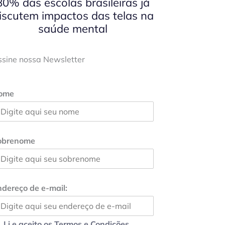
80% das escolas brasileiras já
iscutem impactos das telas na
saúde mental
ssine nossa Newsletter
ome
obrenome
dereço de e-mail:
Li e aceito os Termos e Condições.