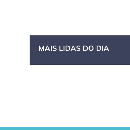
MAIS LIDAS DO DIA
GPA, dono do
RN confirma 2º
Cas