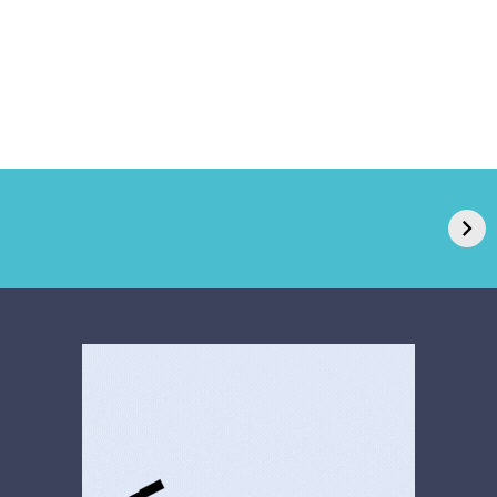
GPA, dono do Pão
RN confirma 2º
de Açúcar e Extra,
caso de superfungo
pede recuperação
Candida auris e
extrajudicial de R$
investiga falha em
4,5 bi
limpeza hospitalar