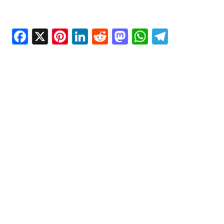
Facebook
X
Pinterest
LinkedIn
Reddit
Mastodon
WhatsAp
Telegr