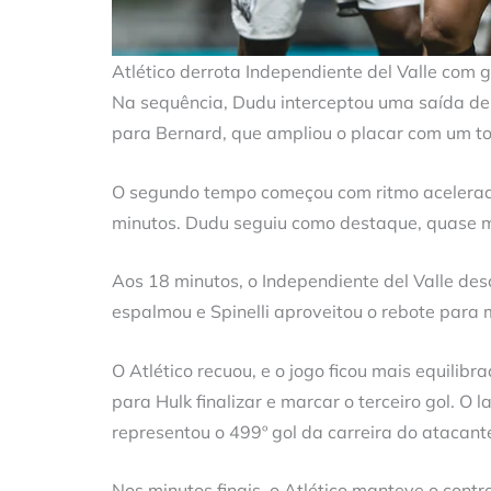
Atlético derrota Independiente del Valle com 
Na sequência, Dudu interceptou uma saída de
para Bernard, que ampliou o placar com um to
O segundo tempo começou com ritmo acelerado
minutos. Dudu seguiu como destaque, quase ma
Aos 18 minutos, o Independiente del Valle des
espalmou e Spinelli aproveitou o rebote para 
O Atlético recuou, e o jogo ficou mais equilib
para Hulk finalizar e marcar o terceiro gol. O
representou o 499º gol da carreira do atacant
Nos minutos finais, o Atlético manteve o cont