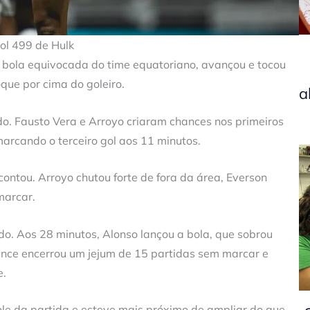
gol 499 de Hulk
 bola equivocada do time equatoriano, avançou e tocou
que por cima do goleiro.
a
. Fausto Vera e Arroyo criaram chances nos primeiros
rcando o terceiro gol aos 11 minutos.
contou. Arroyo chutou forte de fora da área, Everson
marcar.
rado. Aos 28 minutos, Alonso lançou a bola, que sobrou
 lance encerrou um jejum de 15 partidas sem marcar e
e.
role da partida e esteve mais próximo de ampliar do que