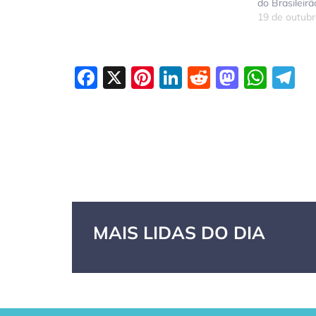
do Brasileirã
19 de outub
Facebook
X
Pinterest
LinkedIn
Reddit
Masto
Wha
T
MAIS LIDAS DO DIA
GPA, dono do
RN confirma 2º
Cas