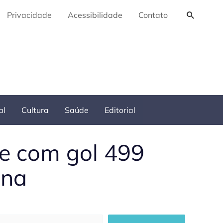
Pesquis
Privacidade
Acessibilidade
Contato
al
Cultura
Saúde
Editorial
le com gol 499
ana
squisar