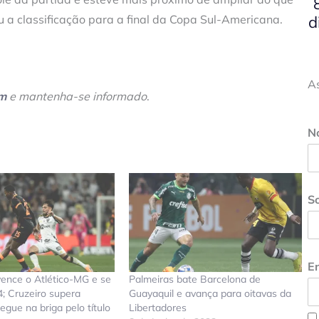
d
iu a classificação para a final da Copa Sul-Americana.
A
am
e mantenha-se informado
.
N
S
En
vence o Atlético-MG e se
Palmeiras bate Barcelona de
4; Cruzeiro supera
Guayaquil e avança para oitavas da
egue na briga pelo título
Libertadores