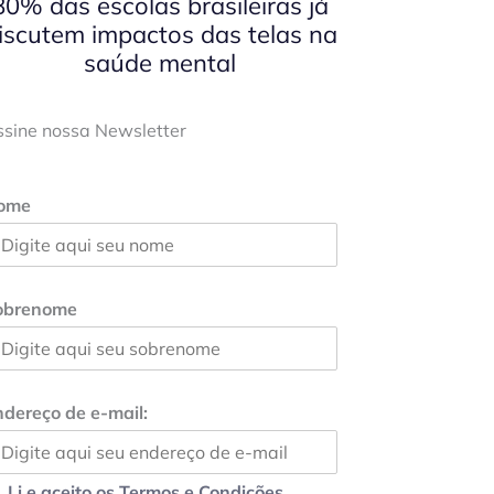
80% das escolas brasileiras já
iscutem impactos das telas na
saúde mental
ssine nossa Newsletter
ome
obrenome
dereço de e-mail:
Li e aceito os Termos e Condições.